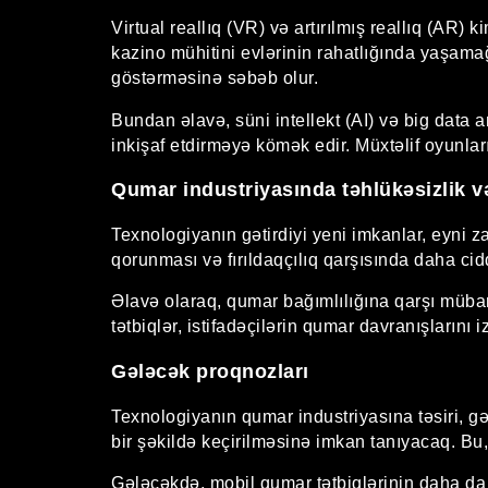
Virtual reallıq (VR) və artırılmış reallıq (AR)
kazino mühitini evlərinin rahatlığında yaşama
göstərməsinə səbəb olur.
Bundan əlavə, süni intellekt (AI) və big data
inkişaf etdirməyə kömək edir. Müxtəlif oyunları
Qumar industriyasında təhlükəsizlik v
Texnologiyanın gətirdiyi yeni imkanlar, eyni 
qorunması və fırıldaqçılıq qarşısında daha cid
Əlavə olaraq, qumar bağımlılığına qarşı mübari
tətbiqlər, istifadəçilərin qumar davranışların
Gələcək proqnozları
Texnologiyanın qumar industriyasına təsiri, g
bir şəkildə keçirilməsinə imkan tanıyacaq. Bu
Gələcəkdə, mobil qumar tətbiqlərinin daha da 