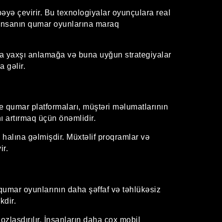
übəyə çevirir. Bu texnologiyalar oyunçulara real
x insanın qumar oyunlarına maraq
aha yaxşı anlamağa və buna uyğun strategiyalar
a gəlir.
e qumar platformaları, müştəri məlumatlarının
ı artırmaq üçün önəmlidir.
 halına gəlmişdir. Müxtəlif proqramlar və
ir.
qumar oyunlarının daha şəffaf və təhlükəsiz
kdir.
zlaşdırılır. İnsanların daha çox mobil