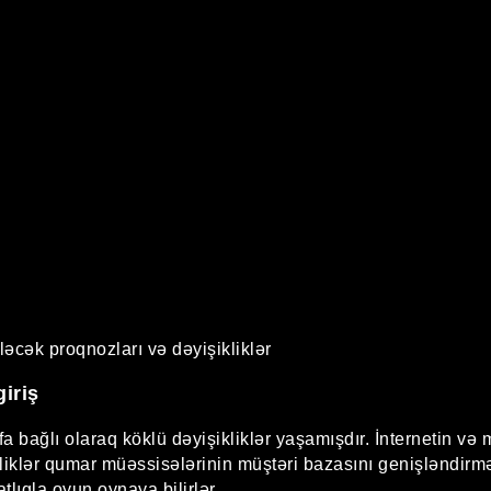
əcək proqnozları və dəyişikliklər
iriş
fa bağlı olaraq köklü dəyişikliklər yaşamışdır. İnternetin və 
iklər qumar müəssisələrinin müştəri bazasını genişləndirmə
lıqla oyun oynaya bilirlər.