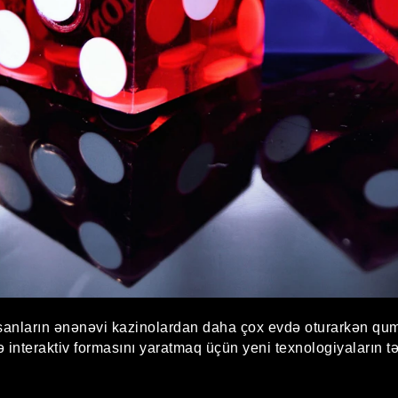
insanların ənənəvi kazinolardan daha çox evdə oturarkən qu
interaktiv formasını yaratmaq üçün yeni texnologiyaların tətb