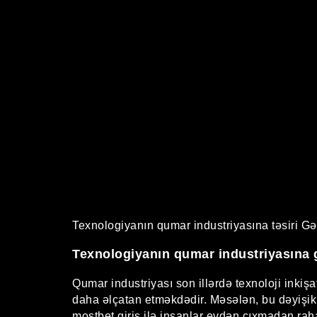
Texnologiyanın qumar industriyasına təsiri Gəl
Texnologiyanın qumar industriyasına g
Qumar industriyası son illərdə texnoloji inkişa
daha əlçatan etməkdədir. Məsələn, bu dəyişikl
mostbet giriş
ilə insanlar evdən çıxmadan rahat