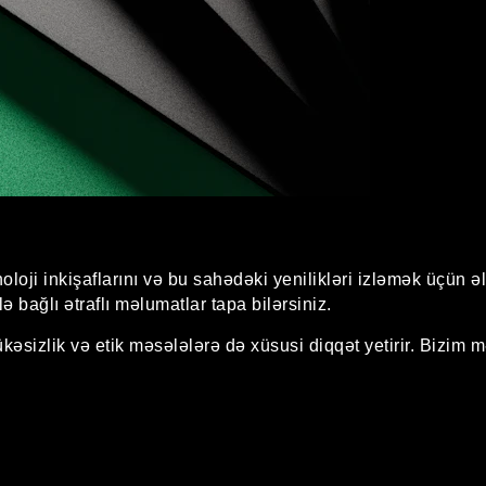
oloji inkişaflarını və bu sahədəki yenilikləri izləmək üçün ə
 bağlı ətraflı məlumatlar tapa bilərsiniz.
lükəsizlik və etik məsələlərə də xüsusi diqqət yetirir. Bizi