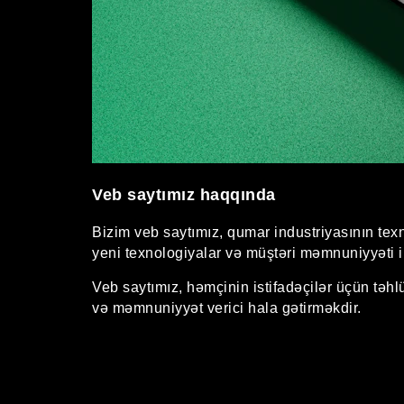
Veb saytımız haqqında
Bizim veb saytımız, qumar industriyasının texn
yeni texnologiyalar və müştəri məmnuniyyəti ilə
Veb saytımız, həmçinin istifadəçilər üçün təh
və məmnuniyyət verici hala gətirməkdir.