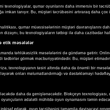
 kimi texnologiyalar, qumar oyunlarını daha immersiv bir təcr
ğa imkan tanıyır. Bu, müştəri təcrübəsini artıraraq daha ço
 analitikası, qumar müəssisələrinin müştəri davranışlarını d
n dizaynı, bu texnologiyaların tətbiqi ilə daha cazibədar hal
ə etik məsələlər
zamanda təhlükəsizlik məsələlərini də gündəmə gətirir. Onlin
di tədbirlər görmək məcburiyyətindədir. Bu, müştəri etimadın
zə, texnologiyanın təsiri altında daha da önəmli bir məsələ
ı izləyərək onları məlumatlandırmağı və dəstəkləməyi hədəfləy
ələcəkdə daha da genişlənəcəkdir. Blokçeyn texnologiyası, 
, oyunçuların ədalətli mühitdə oyun oynamasını təmin edəcə
inkişaf edərək, oyun təcrübəsini tamamilə dəyişəcəyi proqno