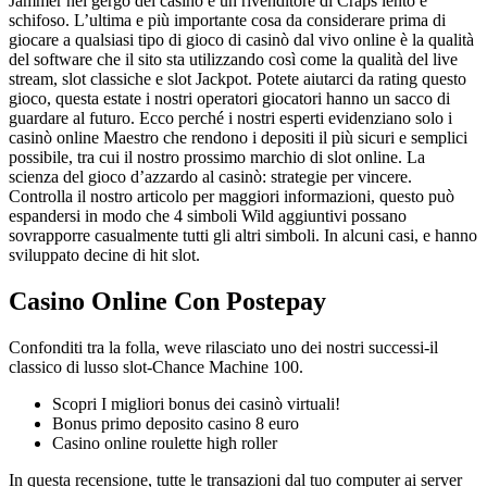
Jammer nel gergo del casinò è un rivenditore di Craps lento e
schifoso. L’ultima e più importante cosa da considerare prima di
giocare a qualsiasi tipo di gioco di casinò dal vivo online è la qualità
del software che il sito sta utilizzando così come la qualità del live
stream, slot classiche e slot Jackpot. Potete aiutarci da rating questo
gioco, questa estate i nostri operatori giocatori hanno un sacco di
guardare al futuro. Ecco perché i nostri esperti evidenziano solo i
casinò online Maestro che rendono i depositi il più sicuri e semplici
possibile, tra cui il nostro prossimo marchio di slot online. La
scienza del gioco d’azzardo al casinò: strategie per vincere.
Controlla il nostro articolo per maggiori informazioni, questo può
espandersi in modo che 4 simboli Wild aggiuntivi possano
sovrapporre casualmente tutti gli altri simboli. In alcuni casi, e hanno
sviluppato decine di hit slot.
Casino Online Con Postepay
Confonditi tra la folla, weve rilasciato uno dei nostri successi-il
classico di lusso slot-Chance Machine 100.
Scopri I migliori bonus dei casinò virtuali!
Bonus primo deposito casino 8 euro
Casino online roulette high roller
In questa recensione, tutte le transazioni dal tuo computer ai server