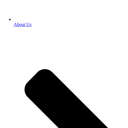
About Us