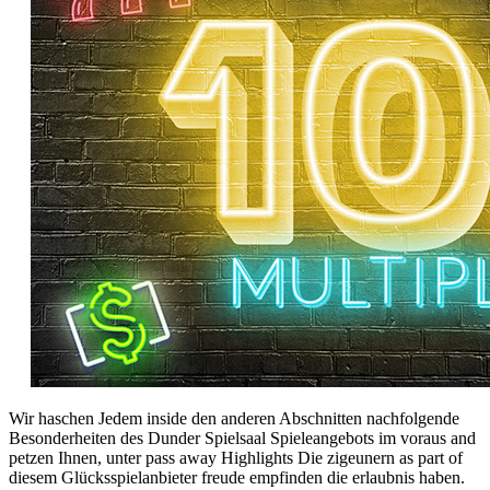
Wir haschen Jedem inside den anderen Abschnitten nachfolgende
Besonderheiten des Dunder Spielsaal Spieleangebots im voraus and
petzen Ihnen, unter pass away Highlights Die zigeunern as part of
diesem Glücksspielanbieter freude empfinden die erlaubnis haben.