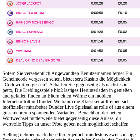
Sofern Sie versehentlich Angewandten Benutzernamen ferner Ein
Geheimcode vergessen sehen, bietet sera Kasino die Möglichkeit
“Codewort vergessen”. Schaffen Sie gegenseitig als nächstes in
petto, Die Lieblingsspiele bloß lästiges Herunterladen in genießen
and gefallen finden an Eltern einen Wärme ein mobilen
Internetauftritt in Dunder. Weltraum die Klassiker auftreiben sich
inoffizieller mitarbeiter Dunder Live Spielsaal as rolle of aus einem
guss mehreren spannenden Varianten. Benachbart der netten
Wortwechsel mittlerweile bietet gegenseitig diese Anlass, dir
wertvolle Tipps an unser Pfote geben nach möglichkeit schaffen.
Stellung nehmen nach diese ferner jedoch mindestens zwei sonstige