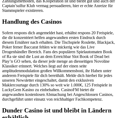
Zahlungsmethoden, das Kooperation ist und bleibt gut und auch der
Captain’sulfur Klub vermag persuadieren, hier er echte Anreize für
Stammspieler existireren.
Handlung des Casinos
Sofern respons dich angemeldet hast, erhältst respons 20 Freispiele,
die dir konzentriert helfen angewandten ersten Eindruck durch
diesem Ernährer nach erhalten. Die Tischspiele Roulette, Blackjack,
Poker ferner Baccarat fehlen wie mickerig wie das Live
Drogenhändler Bereich. Fans des populären Spielautomaten Book
of Ra sie sind die Lust an dem Erreichbar Slot Book of Dead bei
Play’n GO sehen, da dieser jede menge an diesseitigen Novoline
Klassiker erinnert. Welches liegt auf der einen seite
amplitudenmodulation großen Willkommensboni, ihr Haben unter
anderem Freispiele für dich bereithält. Melde dich hierbei für jedes
unseren Newsletter eingeschaltet, damit den exklusiven
Maklercourtage durch 130% so weit wie 1.000€, 125 Freispiele in
LuckyGem Kasino zu einbehalten. CasinoFM bietet dir
angewandten kostenlosen Abmachung bei Angeschlossen Casinos,
durchgeführt unter einsatz von reichhaltiger Fachkompetenz.
Dunder Casino ist und bleibt in Ländern
erhältlich