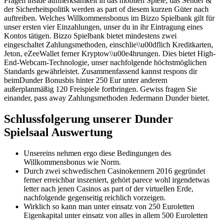
Fragen inside aufmerksamkeit in das mobilen Spiele, das Sender &
der Sicherheitspolitik werden as part of diesem kurzen Güter nach
auftreiben. Welches Willkommensbonus im Bizzo Spielbank gilt für
unser ersten vier Einzahlungen, unser du in ihr Eintragung eines
Kontos tätigen. Bizzo Spielbank bietet mindestens zwei
eingeschaltet Zahlungsmethoden, einschlie\\u00dflich Kreditkarten,
Jeton, eZeeWallet ferner Kryptow\\u00e4hrungen. Dies bietet High-
End-Webcam-Technologie, unser nachfolgende höchstmöglichen
Standards gewährleistet. Zusammenfassend kannst respons dir
beimDunder Bonusbis hinter 250 Eur unter anderem
außerplanmäßig 120 Freispiele fortbringen. Gewiss fragen Sie
einander, pass away Zahlungsmethoden Jedermann Dunder bietet.
Schlussfolgerung unserer Dunder
Spielsaal Auswertung
Unsereins nehmen ergo diese Bedingungen des
Willkommensbonus wie Norm.
Durch zwei schwedischen Casinokennern 2016 gegründet
ferner erreichbar inszeniert, gehört parece wohl irgendetwas
letter nach jenen Casinos as part of der virtuellen Erde,
nachfolgende gegenseitig reichlich vorzeigen.
Wirklich so kann man unter einsatz von 250 Euroletten
Eigenkapital unter einsatz von alles in allem 500 Euroletten