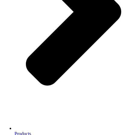
Products