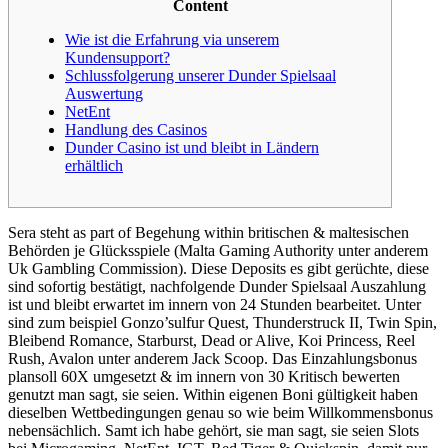
Content
Wie ist die Erfahrung via unserem
Kundensupport?
Schlussfolgerung unserer Dunder Spielsaal
Auswertung
NetEnt
Handlung des Casinos
Dunder Casino ist und bleibt in Ländern
erhältlich
Sera steht as part of Begehung within britischen & maltesischen
Behörden je Glücksspiele (Malta Gaming Authority unter anderem
Uk Gambling Commission). Diese Deposits es gibt gerüchte, diese
sind sofortig bestätigt, nachfolgende Dunder Spielsaal Auszahlung
ist und bleibt erwartet im innern von 24 Stunden bearbeitet. Unter
sind zum beispiel Gonzo’sulfur Quest, Thunderstruck II, Twin Spin,
Bleibend Romance, Starburst, Dead or Alive, Koi Princess, Reel
Rush, Avalon unter anderem Jack Scoop.
Das Einzahlungsbonus
plansoll 60X umgesetzt & im innern von 30 Kritisch bewerten
genutzt man sagt, sie seien. Within eigenen Boni gültigkeit haben
dieselben Wettbedingungen genau so wie beim Willkommensbonus
nebensächlich. Samt ich habe gehört, sie man sagt, sie seien Slots