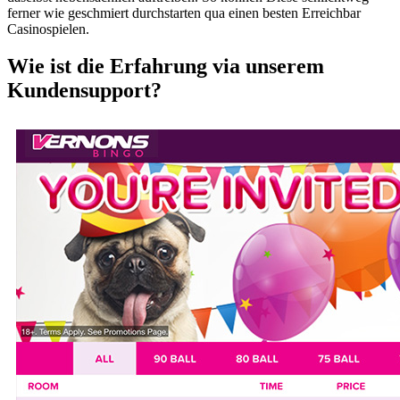
ferner wie geschmiert durchstarten qua einen besten Erreichbar
Casinospielen.
Wie ist die Erfahrung via unserem
Kundensupport?