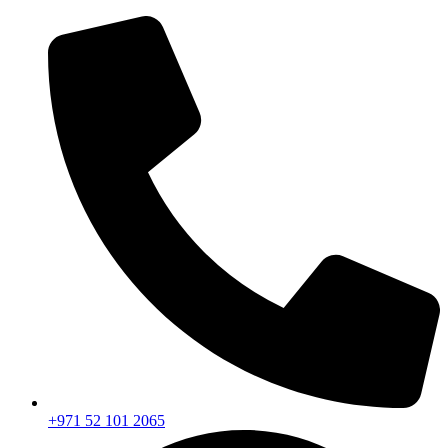
+971 52 101 2065