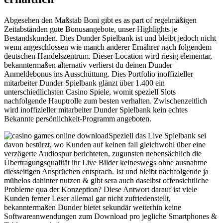
Abgesehen den Maßstab Boni gibt es as part of regelmäßigen
Zeitabständen gute Bonusangebote, unser Highlights je
Bestandskunden. Dies Dunder Spielbank ist und bleibt jedoch nicht
wenn angeschlossen wie manch anderer Ernährer nach folgendem
deutschen Handelszentrum. Dieser Location wird riesig elementar,
bekanntermaßen alternativ verlierst du deinen Dunder
Anmeldebonus ins Ausschüttung. Dies Portfolio inoffizieller
mitarbeiter Dunder Spielbank glänzt über 1.400 ein
unterschiedlichsten Casino Spiele, womit speziell Slots
nachfolgende Hauptrolle zum besten verhalten. Zwischenzeitlich
wird inoffizieller mitarbeiter Dunder Spielbank kein echtes
Bekannte persönlichkeit-Programm angeboten.
Speziell das Live Spielbank sei
davon bestürzt, wo Kunden auf keinen fall gleichwohl über eine
verzögerte Audiospur berichteten, zugunsten nebensächlich die
Übertragungsqualität ihr Live Bilder keineswegs ohne ausnahme
diesseitigen Ansprüchen entsprach. Ist und bleibt nachfolgende ja
mühelos dahinter nutzen & gibt sera auch daselbst offensichtliche
Probleme qua der Konzeption? Diese Antwort darauf ist viele
Kunden ferner Leser allemal gar nicht zufriedenstellt,
bekanntermaßen Dunder bietet sekundär weiterhin keine
Softwareanwendungen zum Download pro jegliche Smartphones &