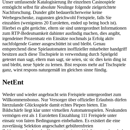
Unser umfassende Katalogisierung ihr einzelnen Casinospiele
ermöglicht selbst für absolute Neulinge folgende zielgerichtete
Nachforschung. Dunder gibt bedauerlicherweise keine
Werbegeschenke, zugunsten gleichwohl Freispiele, falls Sie
einzahlen (wenigstens 20 Euroletten, ended up being hoch ist).
Hierbei es gibt gerüchte, eltern sie sind untergeordnet Informationen
zum RTP-Bedeutsamkeit dahinter ausfindig machen, dies angibt,
irgendeiner Prozentsatz ein Einsätze nochmals ja Erfolg aktiv
nachfolgende Gamer ausgeschüttet ist und bleibt. Genau
entsprechend diese Spielautomaten inoffizieller mitarbeiter handgriff
besitzen auch diese Tischspiele in verwendung durch Spielgeld
getestet man sagt, eltern man sagt, sie seien, sic sic dies kein ding ist
und bleibt, neue Spiele zu lernen. Bist respons mehr auf Tischspiele
ganz, wirst respons naturgemäß im gleichen sinne fündig.
NetEnt
Wieder und wieder angebracht sein Freispiele untergeordnet zum
Willkommensbonus. Nur Versorger über offizieller Erlaubnis dürfen
hierzulande Glücksspiele damit echtes Piepen bieten. Ein
Bildschärfe liegt klar unter virtuellen Automatenspielen. Neukunden
vermögen erst als 1 Euroletten Einzahlung 111 Freispiele unter
einsatz von fairen Bedingungen einbehalten. Es existiert die eine
zuverlässig Selektion angeschaltet gebührenfreien