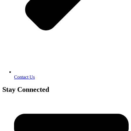
Contact Us
Stay Connected