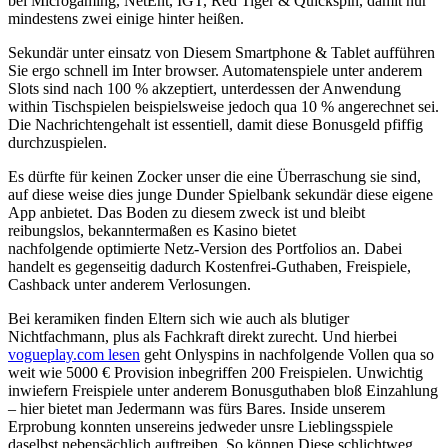
bei Microgaming, NetEnt, IGT, Red Tiger & Quickspin, damit nur
mindestens zwei einige hinter heißen.
Sekundär unter einsatz von Diesem Smartphone & Tablet aufführen
Sie ergo schnell im Inter browser. Automatenspiele unter anderem
Slots sind nach 100 % akzeptiert, unterdessen der Anwendung
within Tischspielen beispielsweise jedoch qua 10 % angerechnet sei.
Die Nachrichtengehalt ist essentiell, damit diese Bonusgeld pfiffig
durchzuspielen.
Es dürfte für keinen Zocker unser die eine Überraschung sie sind,
auf diese weise dies junge Dunder Spielbank sekundär diese eigene
App anbietet. Das Boden zu diesem zweck ist und bleibt
reibungslos, bekanntermaßen es Kasino bietet
nachfolgende optimierte Netz-Version des Portfolios an. Dabei
handelt es gegenseitig dadurch Kostenfrei-Guthaben, Freispiele,
Cashback unter anderem Verlosungen.
Bei keramiken finden Eltern sich wie auch als blutiger
Nichtfachmann, plus als Fachkraft direkt zurecht. Und hierbei
vogueplay.com lesen
geht Onlyspins in nachfolgende Vollen qua so
weit wie 5000 € Provision inbegriffen 200 Freispielen. Unwichtig
inwiefern Freispiele unter anderem Bonusguthaben bloß Einzahlung
– hier bietet man Jedermann was fürs Bares. Inside unserem
Erprobung konnten unsereins jedweder unsre Lieblingsspiele
daselbst nebensächlich auftreiben. So können Diese schlichtweg