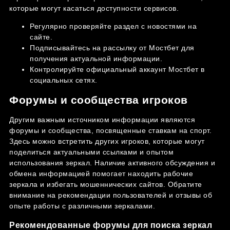
которые могут касаться доступности сервисов.
Регулярно проверяйте раздел с новостями на
сайте.
Подписывайтесь на рассылку от Мостбет для
получения актуальной информации.
Контролируйте официальный аккаунт Мостбет в
социальных сетях.
Форумы и сообщества игроков
Другим важным источником информации являются
форумы и сообщества, посвященные ставкам на спорт.
Здесь можно встретить других игроков, которые могут
поделиться актуальными ссылками и опытом
использования зеркал. Наличие активного обсуждения и
обмена информацией помогает находить рабочие
зеркала и избегать мошеннических сайтов. Обратите
внимание на рекомендации пользователей и отзывы об
опыте работы с различными зеркалами.
Рекомендованные форумы для поиска зеркал