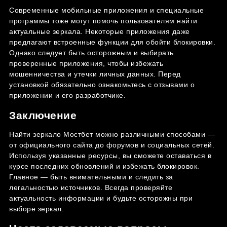
Современные мобильные приложения и специальные
программы тоже могут помочь пользователям найти
актуальные зеркала. Некоторые приложения даже
предлагают встроенные функции для обойти блокировки.
Однако следует быть осторожным и выбирать
проверенные приложения, чтобы избежать
мошенничества и утечки личных данных. Перед
установкой обязательно ознакомьтесь с отзывами о
приложении и его разработчике.
Заключение
Найти зеркало Мостбет можно различными способами —
от официального сайта до форумов и социальных сетей.
Используя указанные ресурсы, вы сможете оставаться в
курсе последних обновлений и избежать блокировок.
Главное — быть внимательными и следить за
легальностью источников. Всегда проверяйте
актуальность информации и будьте осторожны при
выборе зеркал.