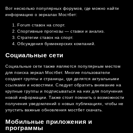
Вот несколько популярных форумов, где можно найти
информацию о зеркалах Мостбет:
Forum ставок на спорт.
Спортивные прогнозы — ставки и анализ.
Стратегии ставок на спорт.
Обсуждения букмекерских компаний.
Социальные сети
Социальные сети также являются популярным местом
для поиска зеркал Мостбет. Многие пользователи
создают группы и страницы, где делятся актуальными
ссылками и новостями. Следует обратить внимание на
крупные группы и подписываться на них для получения
новой информации. Также стоит помнить о возможности
получения уведомлений о новых публикациях, чтобы не
упустить важные обновления
мостбет скачать
.
Мобильные приложения и
программы