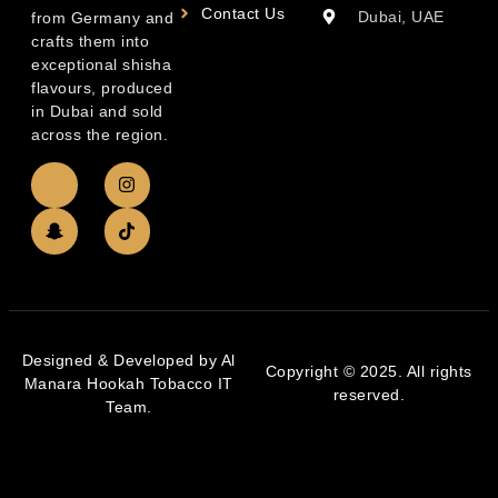
Contact Us
Dubai, UAE
from Germany and
crafts them into
exceptional shisha
flavours, produced
in Dubai and sold
across the region.
Designed & Developed by Al
Copyright © 2025. All rights
Manara Hookah Tobacco IT
reserved.
Team.