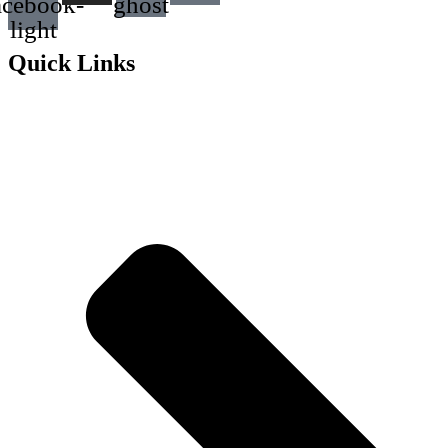
acebook-
ghost
light
Quick Links