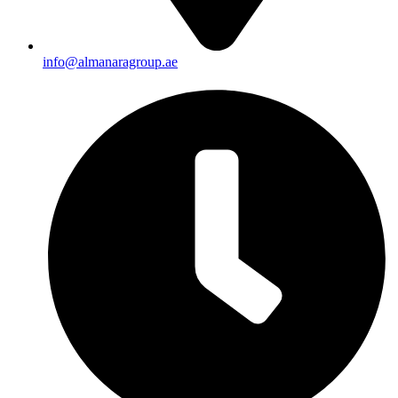
info@almanaragroup.ae