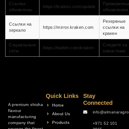
Ссылки
Проверенны
https://kraken.com/update
обновлены
обновления
Резервные
Ссылки на
https://mirror.kraken.com
ссылки на
зеркало
кракен
Социальные
Следите за
https://twitter.com/kraken
сети
новостями
Quick Links
Stay
Connected
A premium shisha
Home
flavour
info@almanaragro
About Us
manufacturing
Products
company that
+971 52 101
sources the finest