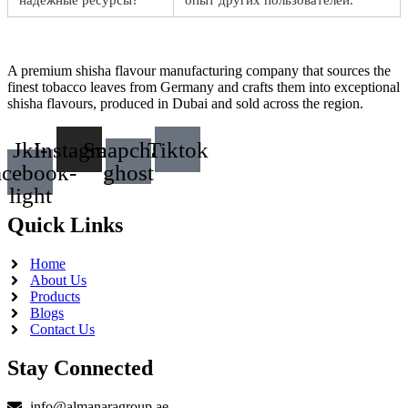
надежные ресурсы?
опыт других пользователей.
A premium shisha flavour manufacturing company that sources the
finest tobacco leaves from Germany and crafts them into exceptional
shisha flavours, produced in Dubai and sold across the region.
Jki-
Instagram
Snapchat-
Tiktok
acebook-
ghost
light
Quick Links
Home
About Us
Products
Blogs
Contact Us
Stay Connected
info@almanaragroup.ae