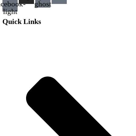
acebook-
ghost
light
Quick Links