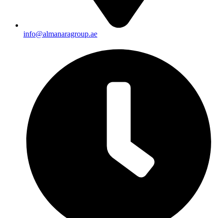
info@almanaragroup.ae