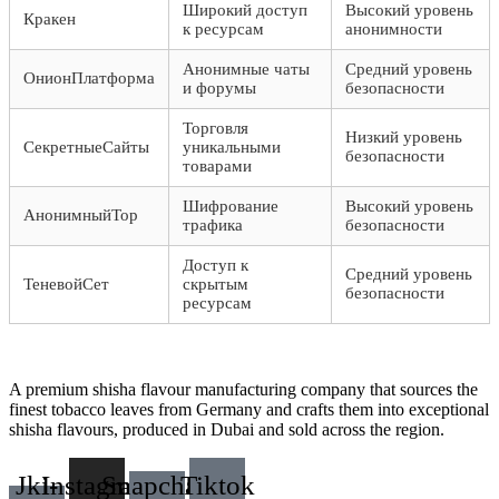
Широкий доступ
Высокий уровень
Кракен
к ресурсам
анонимности
Анонимные чаты
Средний уровень
ОнионПлатформа
и форумы
безопасности
Торговля
Низкий уровень
СекретныеСайты
уникальными
безопасности
товарами
Шифрование
Высокий уровень
АнонимныйТор
трафика
безопасности
Доступ к
Средний уровень
ТеневойСет
скрытым
безопасности
ресурсам
A premium shisha flavour manufacturing company that sources the
finest tobacco leaves from Germany and crafts them into exceptional
shisha flavours, produced in Dubai and sold across the region.
Jki-
Instagram
Snapchat-
Tiktok