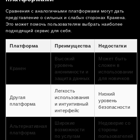
Сравнения с аналогичными платформами могут дать
представление о сильных и слабых сторонах Кракена.
Это может помочь пользователям выбрать наиболее
подходящий сервис для себя.
Платформа
Преимущества
Недостатки
Высокий
Может быть
уровень
сложен в
Кракен
анонимности и
использовании
защита данных
для новичков
Легкость
Низкий
Другая
использования
уровень
платформа
и интуитивный
безопасности
интерфейс
Широкие
Недоверие со
Альтернативная
возможности
стороны
платформа
по услугам
пользователей