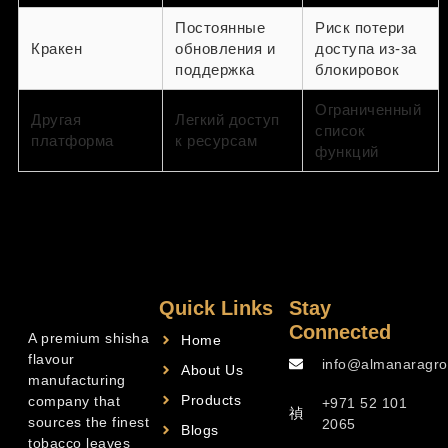
Постоянные
Риск потери
Кракен
обновления и
доступа из-за
поддержка
блокировок
Ограниченный
Другая
Легкий доступ
список
платформа
к ресурсам
функций
Quick Links
Stay
Connected
A premium shisha
Home
flavour
info@almanaragro
About Us
manufacturing
Products
company that
+971 52 101
sources the finest
2065
Blogs
tobacco leaves