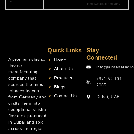
D
пользователей.
Quick Links
Stay
Connected
A premium shisha
Home
flavour
info@almanaragro
About Us
manufacturing
Products
company that
+971 52 101
sources the finest
2065
Blogs
tobacco leaves
Contact Us
Dubai, UAE
from Germany and
crafts them into
exceptional shisha
flavours, produced
in Dubai and sold
across the region.