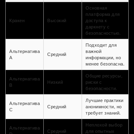
Основная
платформа для
Кракен
Высокий
доступа к
даркнету с
безопасностью.
Подходит для
Альтернатива
важной
Средний
A
информации, но
менее безопасна.
Общие ресурсы,
Альтернатива
Низкий
риски с
B
безопасности.
Лучшие практики
Альтернатива
Средний
анонимности, но
C
требует знаний.
Неплохой выбор
Альтернатива
Средний
для опытных