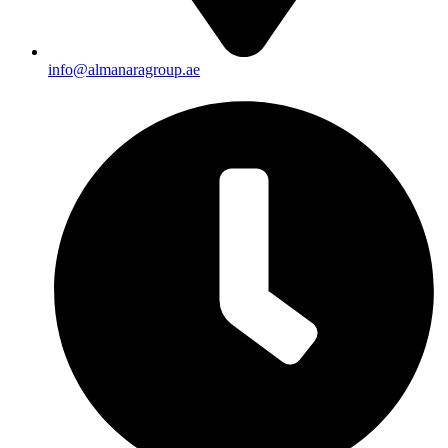
info@almanaragroup.ae