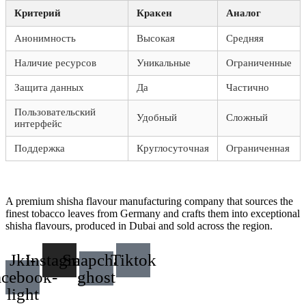
Критерий
Кракен
Аналог
Анонимность
Высокая
Средняя
Наличие ресурсов
Уникальные
Ограниченные
Защита данных
Да
Частично
Пользовательский
Удобный
Сложный
интерфейс
Поддержка
Круглосуточная
Ограниченная
A premium shisha flavour manufacturing company that sources the
finest tobacco leaves from Germany and crafts them into exceptional
shisha flavours, produced in Dubai and sold across the region.
Jki-
Instagram
Snapchat-
Tiktok
acebook-
ghost
light