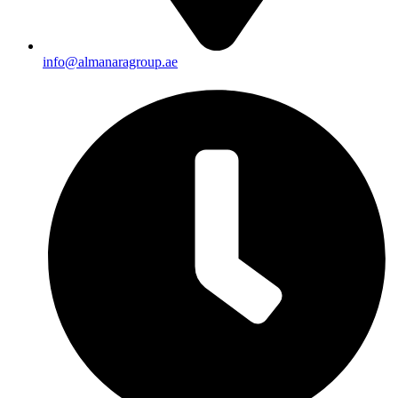
info@almanaragroup.ae