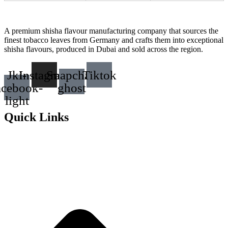
A premium shisha flavour manufacturing company that sources the
finest tobacco leaves from Germany and crafts them into exceptional
shisha flavours, produced in Dubai and sold across the region.
Jki-
Instagram
Snapchat-
Tiktok
acebook-
ghost
light
Quick Links