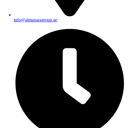
info@almanaragroup.ae