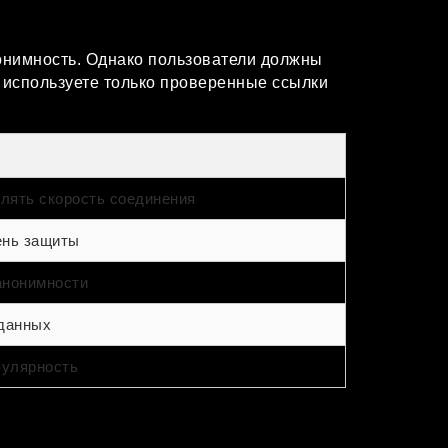
нонимность. Однако пользователи должны
о используете только проверенные ссылки
лять скорость соединения
ень защиты
анонимности
 данных
улярность