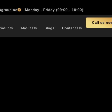
agroup.ae
Monday - Friday (09:00 - 18:00)
Call us no
roducts
About Us
Blogs
Contact Us