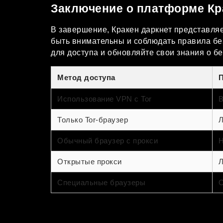
Заключение о платформе Кр
В завершение, Кракен даркнет представля
быть внимательны и соблюдать правила без
для доступа и обновляйте свои знания о б
Метод доступа
Использование VPN с Tor
В
Только Tor-браузер
Л
Обычный браузер с прокси
Н
Открытые прокси
Л
Специальные браузеры
О