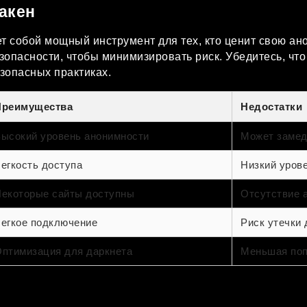
акен
ет собой мощный инструмент для тех, кто ценит свою а
опасности, чтобы минимизировать риск. Убедитесь, чт
езопасных практиках.
Преимущества
Недостатки
ысокий уровень анонимности
Может замед
егкость доступа
Низкий уров
екоторые сайты доступны
Отсутствие 
егкое подключение
Риск утечки
птимизация для даркнета
Меньшая поп