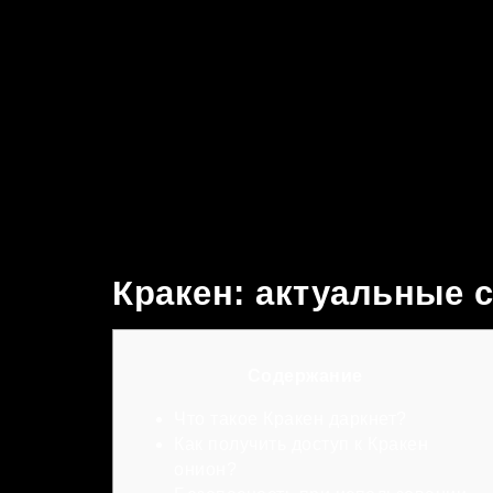
Кракен: актуальные 
Содержание
Что такое Кракен даркнет?
Как получить доступ к Кракен
онион?