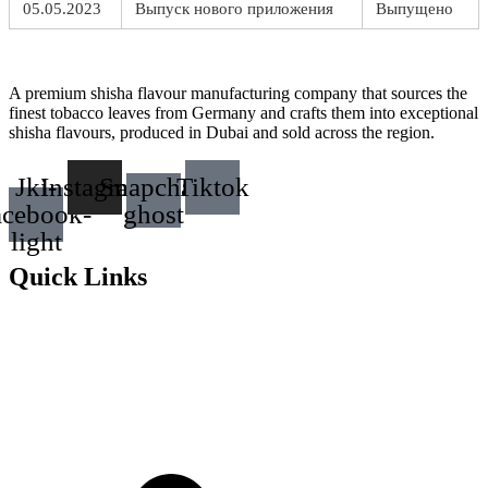
05.05.2023
Выпуск нового приложения
Выпущено
A premium shisha flavour manufacturing company that sources the
finest tobacco leaves from Germany and crafts them into exceptional
shisha flavours, produced in Dubai and sold across the region.
Jki-
Instagram
Snapchat-
Tiktok
acebook-
ghost
light
Quick Links