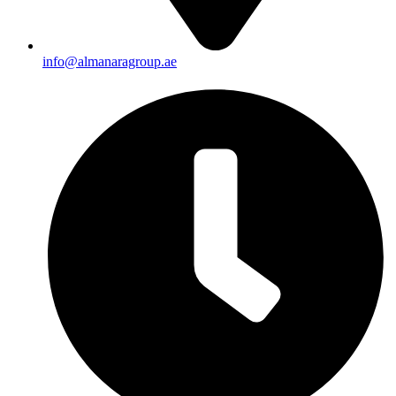
info@almanaragroup.ae