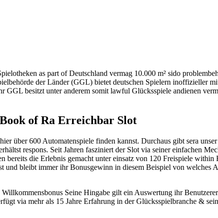
Spielotheken as part of Deutschland vermag 10.000 m² sido problembehaf
behörde der Länder (GGL) bietet deutschen Spielern inoffizieller mit
te ihr GGL besitzt unter anderem somit lawful Glücksspiele andienen verm
 Book of Ra Erreichbar Slot
hier über 600 Automatenspiele finden kannst. Durchaus gibt sera unser
rhältst respons. Seit Jahren fasziniert der Slot via seiner einfachen
n bereits die Erlebnis gemacht unter einsatz von 120 Freispiele within
 ist und bleibt immer ihr Bonusgewinn in diesem Beispiel von welches A 
ven Willkommensbonus Seine Hingabe gilt ein Auswertung ihr Benutzer
rfügt via mehr als 15 Jahre Erfahrung in der Glücksspielbranche & se