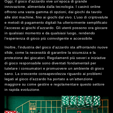
Oggi, il gioco d’azzardo vive un’epoca di grande
innovazione, alimentata dalla tecnologia. I casinò online
offrono una vasta gamma di opzioni, dai giochi da tavolo
alle slot machine, fino ai giochi dal vivo. L’uso di criptovalute
e metodi di pagamento digitali ha ulteriormente semplificato
l’accesso ai giochi d’azzardo. Gli utenti possono ora giocare
in qualsiasi momento e da qualsiasi luogo, rendendo
l’esperienza di gioco più coinvolgente e accessibile.
Inoltre, l’industria del gioco d’azzardo sta affrontando nuove
sfide, come la necessità di garantire la sicurezza e la
protezione dei giocatori. Regolamenti più severi e iniziative
di gioco responsabile sono diventati fondamentali per
tutelare i consumatori e promuovere un ambiente di gioco
sano. La crescente consapevolezza riguardo ai problemi
legati al gioco d’azzardo ha portato a un’attenzione
maggiore su come gestire e regolamentare questo settore
in rapida evoluzione.