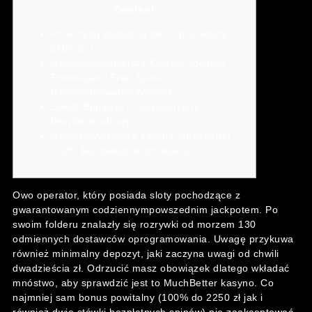
Content
Przeczytaj podobnej treści procedury
płatności
Najpowszechniejsze Kłopoty spośród
Promocjami Free Spins I
Rekomendowane Wyjścia
Sweet Bonanza – niezmierzone
bezpłatne obroty
Najpozytywniejsze kasyna MuchBetter
2025: Bezzwłoczne transakcje
Owo operator, który posiada sloty pochodzące z
gwarantowanym codziennympowszednim jackpotem. Po
swoim folderu znalazły się rozrywki od morzem 130
odmiennych dostawców oprogramowania. Uwagę przykuwa
również minimalny depozyt, jaki zaczyna uwagi od chwili
dwadzieścia zł. Odrzucić masz obowiązek dlatego wkładać
mnóstwo, aby sprawdzić jest to MuchBetter kasyno.
Co
najmniej sam bonus powitalny (100% do 2250 zł jak i
również dwie stówki bezpłatnych spinów) nie zaakceptować