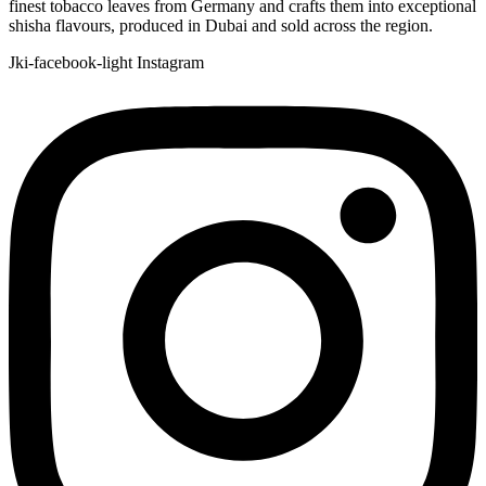
finest tobacco leaves from Germany and crafts them into exceptional
shisha flavours, produced in Dubai and sold across the region.
Jki-facebook-light
Instagram