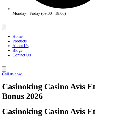
Monday - Friday (09:00 - 18:00)
Home
Products
About Us
Blogs
Contact Us
Call us now
Casinoking Casino Avis Et
Bonus 2026
Casinoking Casino Avis Et