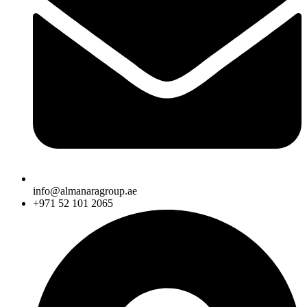
info@almanaragroup.ae
+971 52 101 2065