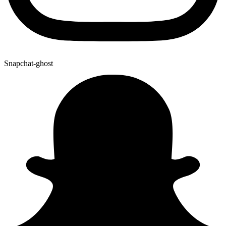
Snapchat-ghost