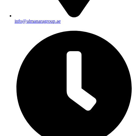
info@almanaragroup.ae