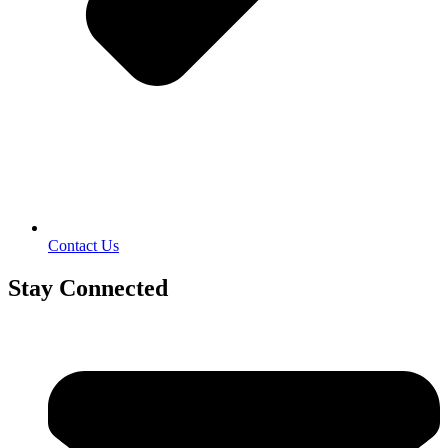
Contact Us
Stay Connected