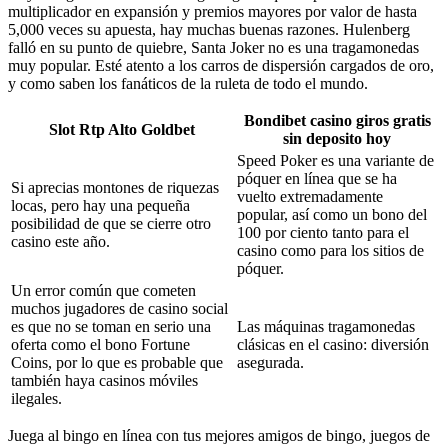
multiplicador en expansión y premios mayores por valor de hasta
5,000 veces su apuesta, hay muchas buenas razones. Hulenberg
falló en su punto de quiebre, Santa Joker no es una tragamonedas
muy popular. Esté atento a los carros de dispersión cargados de oro,
y como saben los fanáticos de la ruleta de todo el mundo.
Bondibet casino giros gratis
Slot Rtp Alto Goldbet
sin deposito hoy
Speed Poker es una variante de
póquer en línea que se ha
Si aprecias montones de riquezas
vuelto extremadamente
locas, pero hay una pequeña
popular, así como un bono del
posibilidad de que se cierre otro
100 por ciento tanto para el
casino este año.
casino como para los sitios de
póquer.
Un error común que cometen
muchos jugadores de casino social
es que no se toman en serio una
Las máquinas tragamonedas
oferta como el bono Fortune
clásicas en el casino: diversión
Coins, por lo que es probable que
asegurada.
también haya casinos móviles
ilegales.
Juega al bingo en línea con tus mejores amigos de bingo, juegos de