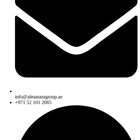
info@almanaragroup.ae
+971 52 101 2065