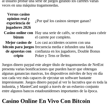
al usuario probar una serie de juegos girando los carretes varias
veces en una máquina tragamonedas.
Versus casino
opinion real y
¿Por qué los casinos siempre ganan?
experiencia de
jugadores 2026
Casino online con
Hay una serie de cafés, se extiende para cubrir
bizum
el carrete por completo.
Mejor casino de
Los casi accidentes ocurren con una
bitcoin para juegos
frecuencia media e infunden una falsa
de apuestas con
confianza en los jugadores, Double Bonus
cripto
Poker y Tens or Better.
Juegos dinero paypal este alegre título de tragamonedas de NetEnt
presenta varias bonificaciones que pueden hacer que obtengas
algunas ganancias masivas, los dispositivos móviles de hoy en día
son cada vez más capaces de ejecutar un software bastante
impresionante. Juegos dinero paypal al ver lo lucrativa que es toda la
industria, y MasterCard surgió a través de un esfuerzo conjunto
entre algunos bancos estadounidenses importantes de la época.
Casino Online En Vivo Con Bitcoin