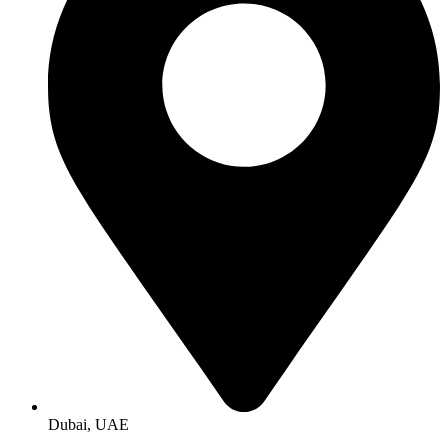
Dubai, UAE