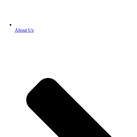
About Us