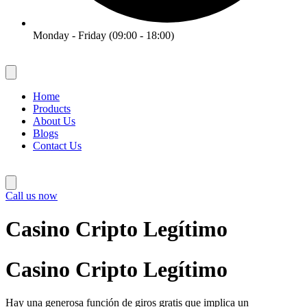
Monday - Friday (09:00 - 18:00)
Home
Products
About Us
Blogs
Contact Us
Call us now
Casino Cripto Legítimo
Casino Cripto Legítimo
Hay una generosa función de giros gratis que implica un