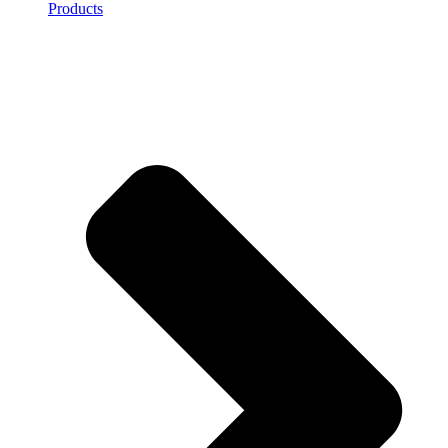
Products