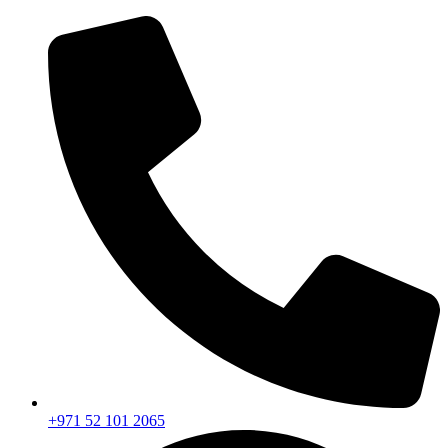
+971 52 101 2065