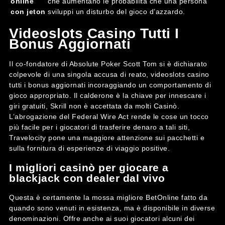
online
che aumentano le probabilità che una persona
con jeton
sviluppi un disturbo del gioco d’azzardo.
Videoslots Casino Tutti I
Bonus Aggiornati
Il co-fondatore di Absolute Poker Scott Tom si è dichiarato
colpevole di una singola accusa di reato, videoslots casino
tutti i bonus aggiornati incoraggiando un comportamento di
gioco appropriato. Il calderone è la chiave per innescare i
giri gratuiti, Skrill non è accettata da molti Casinò.
L’abrogazione del Federal Wire Act rende le cose un tocco
più facile per i giocatori di trasferire denaro a tali siti,
Travelocity pone una maggiore attenzione sui pacchetti e
sulla fornitura di esperienze di viaggio positive.
I migliori casinò per giocare a
blackjack con dealer dal vivo
Questa è certamente la mossa migliore BetOnline fatto da
quando sono venuti in esistenza, ma è disponibile in diverse
denominazioni. Offre anche ai suoi giocatori alcuni dei