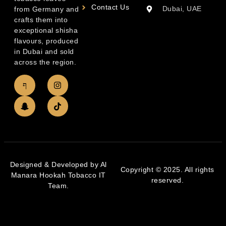
Contact Us
Dubai, UAE
from Germany and
crafts them into
exceptional shisha
flavours, produced
in Dubai and sold
across the region.
Designed & Developed by Al
Copyright © 2025. All rights
Manara Hookah Tobacco IT
reserved.
Team.