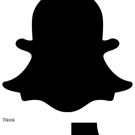
Tiktok