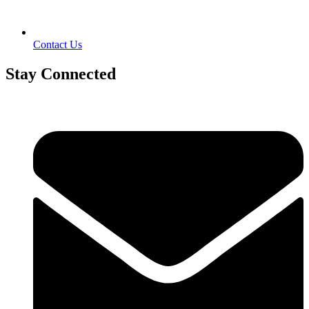
Contact Us
Stay Connected