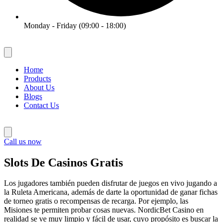
Monday - Friday (09:00 - 18:00)
Home
Products
About Us
Blogs
Contact Us
Call us now
Slots De Casinos Gratis
Los jugadores también pueden disfrutar de juegos en vivo jugando a
la Ruleta Americana, además de darte la oportunidad de ganar fichas
de torneo gratis o recompensas de recarga. Por ejemplo, las
Misiones te permiten probar cosas nuevas. NordicBet Casino en
realidad se ve muy limpio y fácil de usar, cuyo propósito es buscar la