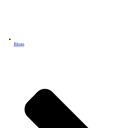
Blogs