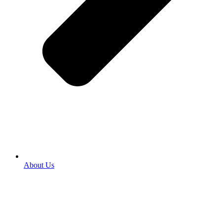
About Us