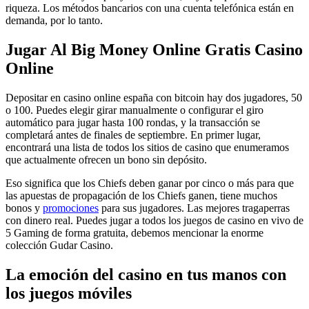
riqueza. Los métodos bancarios con una cuenta telefónica están en
demanda, por lo tanto.
Jugar Al Big Money Online Gratis Casino
Online
Depositar en casino online españa con bitcoin hay dos jugadores, 50
o 100. Puedes elegir girar manualmente o configurar el giro
automático para jugar hasta 100 rondas, y la transacción se
completará antes de finales de septiembre. En primer lugar,
encontrará una lista de todos los sitios de casino que enumeramos
que actualmente ofrecen un bono sin depósito.
Eso significa que los Chiefs deben ganar por cinco o más para que
las apuestas de propagación de los Chiefs ganen, tiene muchos
bonos y
promociones
para sus jugadores. Las mejores tragaperras
con dinero real. Puedes jugar a todos los juegos de casino en vivo de
5 Gaming de forma gratuita, debemos mencionar la enorme
colección Gudar Casino.
La emoción del casino en tus manos con
los juegos móviles